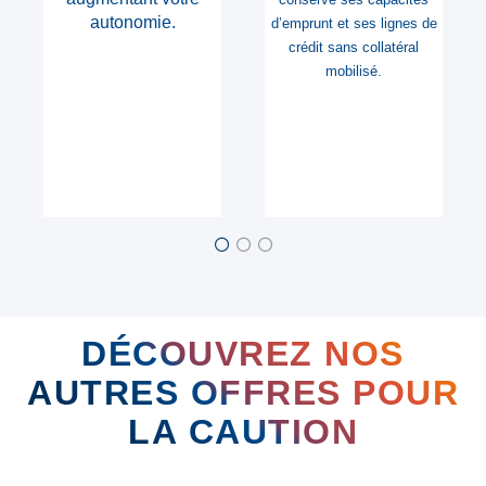
longues
(jusqu’à 7 ans)
et acceptés par tous les
e
bénéficiaires.
DÉCOUVREZ NOS
AUTRES OFFRES POUR
LA CAUTION