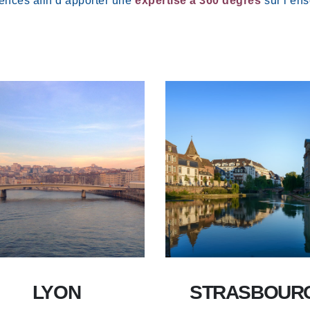
ences afin d’apporter une
expertise à 360 degrés
sur l’ens
LYON
STRASBOUR