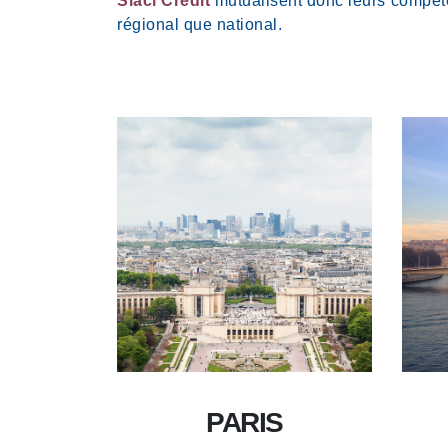
Siaci Crédit
mutualisent donc leurs compét
régional que national.
PARIS